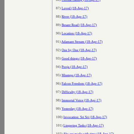
87)
Loved (18-Apr-17)
88)
River (18-Apr-17)
89)
Besant Road (18-Apr-17)
90)
Location (18-Apr-17)
91)
Adamant Stream (18-Apr-17)
92)
One by One (18-Apr-17)
93)
Good things (18-Apr-17)
94)
Pooja (18-Apr-17)
95)
Missteps (18-Apr-17)
96)
Falcon Freedom (18-Apr-17)
97)
Difficulty (18-Apr-17)
98)
Immortal Voice (18-Apr-17)
99)
Yesterday (18-Apr-17)
100)
Invocation: Sri Sri (18-Apr-17)
101)
Lingering Tasks (18-Apr-17)
102)
Abs are made with time (18-Apr-17)