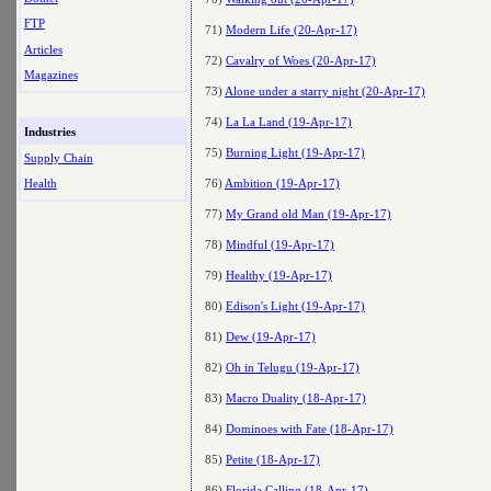
FTP
71)
Modern Life (20-Apr-17)
Articles
72)
Cavalry of Woes (20-Apr-17)
Magazines
73)
Alone under a starry night (20-Apr-17)
74)
La La Land (19-Apr-17)
Industries
75)
Burning Light (19-Apr-17)
Supply Chain
76)
Ambition (19-Apr-17)
Health
77)
My Grand old Man (19-Apr-17)
78)
Mindful (19-Apr-17)
79)
Healthy (19-Apr-17)
80)
Edison's Light (19-Apr-17)
81)
Dew (19-Apr-17)
82)
Oh in Telugu (19-Apr-17)
83)
Macro Duality (18-Apr-17)
84)
Dominoes with Fate (18-Apr-17)
85)
Petite (18-Apr-17)
86)
Florida Calling (18-Apr-17)