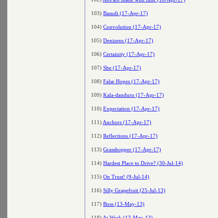
103)
Basudi (17-Apr-17)
104)
Convolution (17-Apr-17)
105)
Denizens (17-Apr-17)
106)
Certainity (17-Apr-17)
107)
She (17-Apr-17)
108)
False Hopes (17-Apr-17)
109)
Kala-danduru (17-Apr-17)
110)
Expectation (17-Apr-17)
111)
Anchors (17-Apr-17)
112)
Reflections (17-Apr-17)
113)
Grasshopper (17-Apr-17)
114)
Hardest Place to Drive? (30-Jul-14)
115)
On Trust! (9-Jul-14)
116)
Silly Grapefruit (25-Jul-13)
117)
Boss (13-May-13)
118)
At Work (13-May-13)