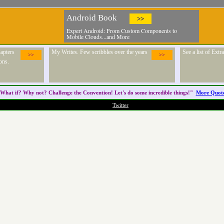
Android Book
>>
Expert Android: From Custom Components to
Mobile Clouds...and More
apters
My Writes. Few scribbles over the years
See a list of Ext
>>
>>
ons.
What if? Why not? Challenge the
Convention
! Let's do some incredible things!"
More Quot
Twitter