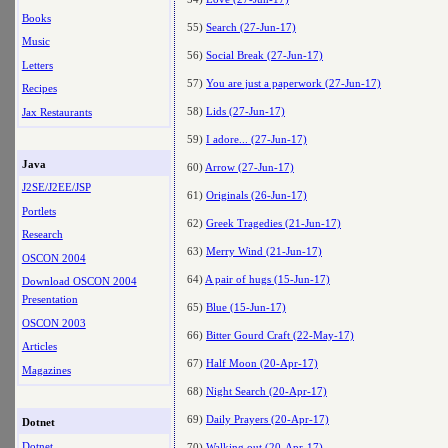
Books
55)
Search (27-Jun-17)
Music
56)
Social Break (27-Jun-17)
Letters
57)
You are just a paperwork (27-Jun-17)
Recipes
58)
Lids (27-Jun-17)
Jax Restaurants
59)
I adore... (27-Jun-17)
Java
60)
Arrow (27-Jun-17)
J2SE/J2EE/JSP
61)
Originals (26-Jun-17)
Portlets
62)
Greek Tragedies (21-Jun-17)
Research
63)
Merry Wind (21-Jun-17)
OSCON 2004
64)
A pair of hugs (15-Jun-17)
Download OSCON 2004
Presentation
65)
Blue (15-Jun-17)
OSCON 2003
66)
Bitter Gourd Craft (22-May-17)
Articles
67)
Half Moon (20-Apr-17)
Magazines
68)
Night Search (20-Apr-17)
69)
Daily Prayers (20-Apr-17)
Dotnet
Dotnet
70)
Walking out (20-Apr-17)