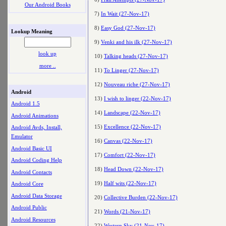
Our Android Books
7)
In Wait (27-Nov-17)
8)
Easy God (27-Nov-17)
Lookup Meaning
9)
Venki and his ilk (27-Nov-17)
look up
10)
Talking heads (27-Nov-17)
more ..
11)
To Linger (27-Nov-17)
12)
Nouveau riche (27-Nov-17)
Android
13)
I wish to linger (22-Nov-17)
Android 1.5
14)
Landscape (22-Nov-17)
Android Animations
15)
Excellence (22-Nov-17)
Android Avds, Install,
Emulator
16)
Canvas (22-Nov-17)
Android Basic UI
17)
Comfort (22-Nov-17)
Android Coding Help
18)
Head Down (22-Nov-17)
Android Contacts
19)
Half wits (22-Nov-17)
Android Core
Android Data Storage
20)
Collective Burden (22-Nov-17)
Android Public
21)
Words (21-Nov-17)
Android Resources
22)
Western Sky (21-Nov-17)