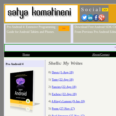
S o c i a l
>>
Pro Android 4: Extensive Programming
Download Free Android SDK Ch
>>
Guide for Android Tablets and Phones.
From Previous Pro Android Editi
"
Home
About/Contact
Shells: My Writes
Pro Android 4
0)
Dawn (1-Aug-18)
1)
Taste (22-Apr-18)
2)
Fancies (22-Apr-18)
3)
Eschew (22-Apr-18)
4)
A King's Lament (9-Jan-18)
5)
Poem (27-Nov-17)
6)
Frail Attempts (27-Nov-17)