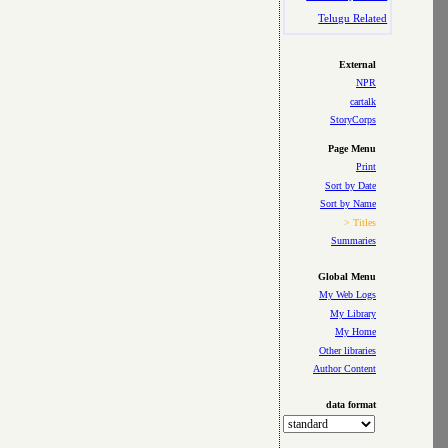
Telugu Related
External
NPR
cartalk
StoryCorps
Page Menu
Print
Sort by Date
Sort by Name
> Titles
Summaries
Global Menu
My Web Logs
My Library
My Home
Other libraries
Author Content
data format