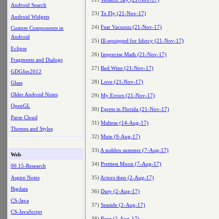
Android Search
23)
To Fly (21-Nov-17)
Android Widgets
24)
Fear Vacuous (21-Nov-17)
Custom Components in
Android
25)
Ill-equipped for Idiocy (21-Nov-17)
Eclipse
26)
Imprecise Math (21-Nov-17)
Fragments and Dialogs
27)
Red Wine (21-Nov-17)
GDGJax2012
28)
Love (21-Nov-17)
Glass
Older Android Notes
29)
My Errors (21-Nov-17)
OpenGL
30)
Egrets in Florida (21-Nov-17)
Parse Cloud
31)
Maltese (14-Aug-17)
Themes and Styles
32)
Mute (9-Aug-17)
33)
A sodden summer (7-Aug-17)
Web
34)
Prettiest Moon (7-Aug-17)
00.15-Research
Aspire Notes
35)
Actors then (2-Aug-17)
Bigdata
36)
Duty (2-Aug-17)
CS-Java
37)
Seaside (2-Aug-17)
CS-JavaScript
38)
Rose (2-Aug-17)