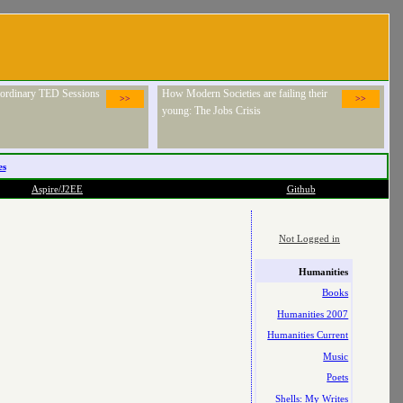
raordinary TED Sessions
How Modern Societies are failing their
>>
>>
young: The Jobs Crisis
es
Aspire/J2EE
Github
Not Logged in
Humanities
Books
Humanities 2007
Humanities Current
Music
Poets
Shells: My Writes